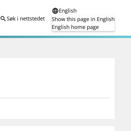
English
language
Søk i nettstedet
search
Show this page in English
English home page
e
Tema
Bærekraft
reg
DORA
Folkefinansiering
Kryptoeiendelsloven (MiCA)
Overtakelsestilbud
Alle tema
notifications_none
on for investorer
Abonner på nyhetsvarsel