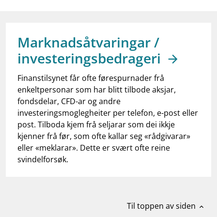
work_outline
Jobb hos oss
dashboard
Informasjon for investorer
Marknadsåtvaringar /
notifications_none
Abonner på nyhetsvarsel
investeringsbedrageri
Finanstilsynet får ofte førespurnader frå
enkeltpersonar som har blitt tilbode aksjar,
fondsdelar, CFD-ar og andre
investeringsmoglegheiter per telefon, e-post eller
post. Tilboda kjem frå seljarar som dei ikkje
kjenner frå før, som ofte kallar seg «rådgivarar»
eller «meklarar». Dette er svært ofte reine
svindelforsøk.
Til toppen av siden
expand_less