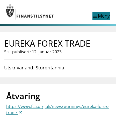
Gå til hovedinnhold
Gå til søkesiden
Meny
menu
Show this page in
Søk i
search
language
EUREKA FOREX TRADE
English
nettstedet
English
English home page
Sist publisert: 12. januar 2023
Tilsyn
Aktuelt
Utskrivarland: Storbritannia
Finanstilsynets registre
Tema
supervisor_account
Forbrukerinformasjon
Åtvaring
business
Om Finanstilsynet
https://www.fca.org.uk/news/warnings/eureka-forex-
mail_outline
Kontakt oss
trade