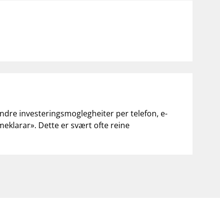
notifications_none
on for investorer
Abonner på nyhetsvarsel
andre investeringsmoglegheiter per telefon, e-
«meklarar». Dette er svært ofte reine