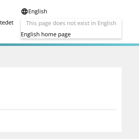
English
language
stedet
This page does not exist in English
English home page
e
Tema
Bærekraft
reg
DORA
Folkefinansiering
Kryptoeiendelsloven (MiCA)
Overtakelsestilbud
Alle tema