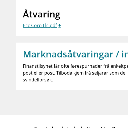
supervisor_account
business
Forbrukerinformasjon
Om Finanstilsy
Åtvaring
Ecc Corp Llc.pdf
Marknadsåtvaringar / i
Finanstilsynet får ofte førespurnader frå enkeltp
post eller post. Tilboda kjem frå seljarar som dei 
svindelforsøk.