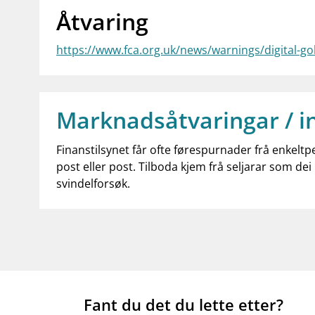
Åtvaring
https://www.fca.org.uk/news/warnings/digital-g
Marknadsåtvaringar / i
Finanstilsynet får ofte førespurnader frå enkeltp
post eller post. Tilboda kjem frå seljarar som dei 
svindelforsøk.
Fant du det du lette etter?