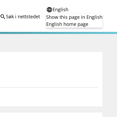
English
language
Søk i nettstedet
search
Show this page in English
English home page
e
Tema
Bærekraft
reg
DORA
Folkefinansiering
Kryptoeiendelsloven (MiCA)
Overtakelsestilbud
Alle tema
notifications_none
on for investorer
Abonner på nyhetsvarsel