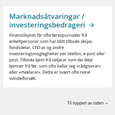
work_outline
Jobb hos oss
dashboard
Informasjon for investorer
Marknadsåtvaringar /
investeringsbedrageri
notifications_none
Abonner på nyhetsvarsel
Finanstilsynet får ofte førespurnader frå
enkeltpersonar som har blitt tilbode aksjar,
fondsdelar, CFD-ar og andre
investeringsmoglegheiter per telefon, e-post eller
post. Tilboda kjem frå seljarar som dei ikkje
kjenner frå før, som ofte kallar seg «rådgivarar»
eller «meklarar». Dette er svært ofte reine
svindelforsøk.
Til toppen av siden
expand_less