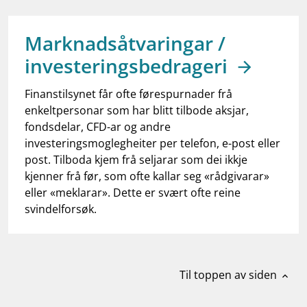
work_outline
Jobb hos oss
dashboard
Informasjon for investorer
Marknadsåtvaringar /
investeringsbedrageri
notifications_none
Abonner på nyhetsvarsel
Finanstilsynet får ofte førespurnader frå
enkeltpersonar som har blitt tilbode aksjar,
fondsdelar, CFD-ar og andre
investeringsmoglegheiter per telefon, e-post eller
post. Tilboda kjem frå seljarar som dei ikkje
kjenner frå før, som ofte kallar seg «rådgivarar»
eller «meklarar». Dette er svært ofte reine
svindelforsøk.
Til toppen av siden
expand_less