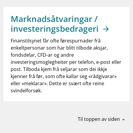
work_outline
Jobb hos oss
dashboard
Informasjon for investorer
Marknadsåtvaringar /
investeringsbedrageri
notifications_none
Abonner på nyhetsvarsel
Finanstilsynet får ofte førespurnader frå
enkeltpersonar som har blitt tilbode aksjar,
fondsdelar, CFD-ar og andre
investeringsmoglegheiter per telefon, e-post eller
post. Tilboda kjem frå seljarar som dei ikkje
kjenner frå før, som ofte kallar seg «rådgivarar»
eller «meklarar». Dette er svært ofte reine
svindelforsøk.
Til toppen av siden
expand_less