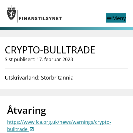
Gå til hovedinnhold
Gå til søkesiden
Meny
menu
Show this page in
Søk i
search
language
CRYPTO-BULLTRADE
English
nettstedet
English
English home page
Sist publisert: 17. februar 2023
Tilsyn
Aktuelt
Utskrivarland: Storbritannia
Finanstilsynets registre
Tema
supervisor_account
Forbrukerinformasjon
Åtvaring
business
Om Finanstilsynet
https://www.fca.org.uk/news/warnings/crypto-
mail_outline
Kontakt oss
bulltrade