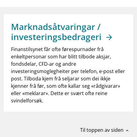
work_outline
Jobb hos oss
dashboard
Informasjon for investorer
Marknadsåtvaringar /
notifications_none
Abonner på nyhetsvarsel
investeringsbedrageri
Finanstilsynet får ofte førespurnader frå
enkeltpersonar som har blitt tilbode aksjar,
fondsdelar, CFD-ar og andre
investeringsmoglegheiter per telefon, e-post eller
post. Tilboda kjem frå seljarar som dei ikkje
kjenner frå før, som ofte kallar seg «rådgivarar»
eller «meklarar». Dette er svært ofte reine
svindelforsøk.
Til toppen av siden
expand_less