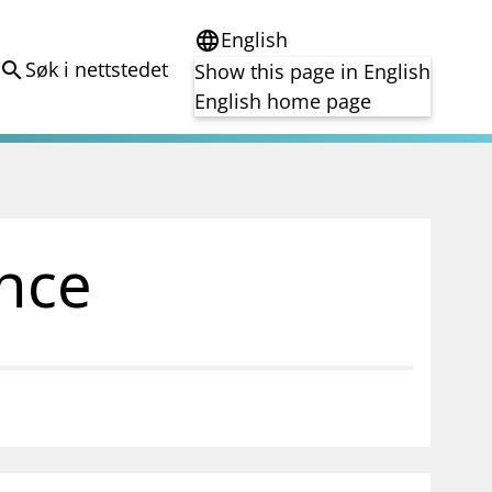
English
language
Søk i nettstedet
search
Show this page in English
English home page
e
Tema
Bærekraft
reg
DORA
ance
Folkefinansiering
Kryptoeiendelsloven (MiCA)
Overtakelsestilbud
Alle tema
notifications_none
on for investorer
Abonner på nyhetsvarsel