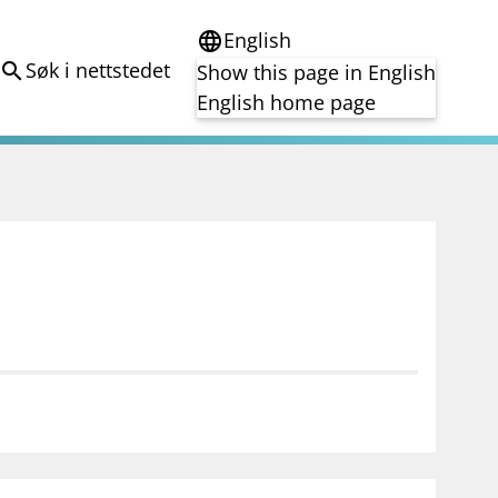
English
language
Søk i nettstedet
search
Show this page in English
English home page
e
Tema
Bærekraft
reg
DORA
Folkefinansiering
Kryptoeiendelsloven (MiCA)
Overtakelsestilbud
Alle tema
notifications_none
on for investorer
Abonner på nyhetsvarsel