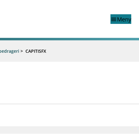
Meny
menu
bedrageri
>
CAPITISFX
Finanstilsynets registr
Virksomhetsregister
veiledninger
Prospekt grensekryssa til No
Shortsalgregisteret (SSR)
Tredjelandsrevisorregister
porter og vedtak
nar og analysar
og analysar
mail_outline
work_outline
dashboard
net
Kontakt oss
Jobb hos oss
Informasj