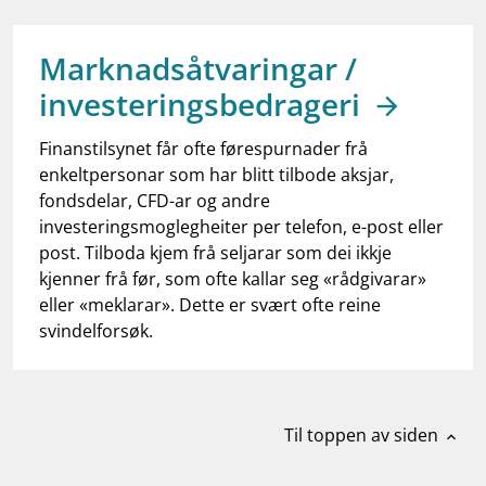
work_outline
Jobb hos oss
dashboard
Informasjon for investorer
Marknadsåtvaringar /
investeringsbedrageri
notifications_none
Abonner på nyhetsvarsel
Finanstilsynet får ofte førespurnader frå
enkeltpersonar som har blitt tilbode aksjar,
fondsdelar, CFD-ar og andre
investeringsmoglegheiter per telefon, e-post eller
post. Tilboda kjem frå seljarar som dei ikkje
kjenner frå før, som ofte kallar seg «rådgivarar»
eller «meklarar». Dette er svært ofte reine
svindelforsøk.
Til toppen av siden
expand_less