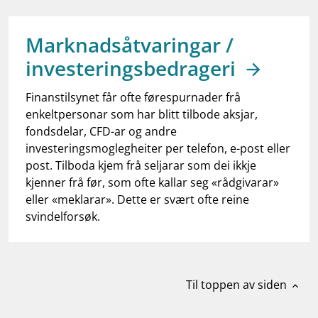
work_outline
Jobb hos oss
dashboard
Informasjon for investorer
Marknadsåtvaringar /
investeringsbedrageri
notifications_none
Abonner på nyhetsvarsel
Finanstilsynet får ofte førespurnader frå
enkeltpersonar som har blitt tilbode aksjar,
fondsdelar, CFD-ar og andre
investeringsmoglegheiter per telefon, e-post eller
post. Tilboda kjem frå seljarar som dei ikkje
kjenner frå før, som ofte kallar seg «rådgivarar»
eller «meklarar». Dette er svært ofte reine
svindelforsøk.
Til toppen av siden
expand_less