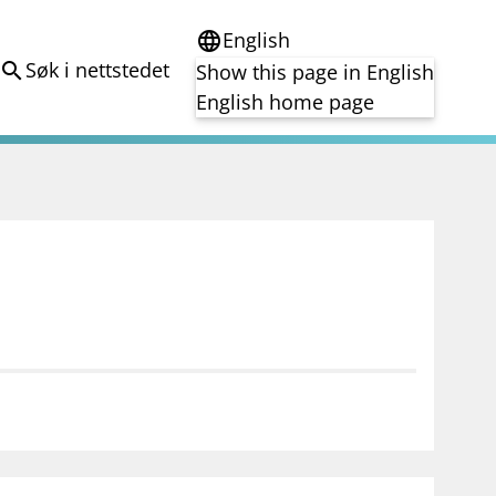
English
language
Søk i nettstedet
search
Show this page in English
English home page
e
Tema
Bærekraft
reg
DORA
Folkefinansiering
Kryptoeiendelsloven (MiCA)
Overtakelsestilbud
Alle tema
notifications_none
on for investorer
Abonner på nyhetsvarsel