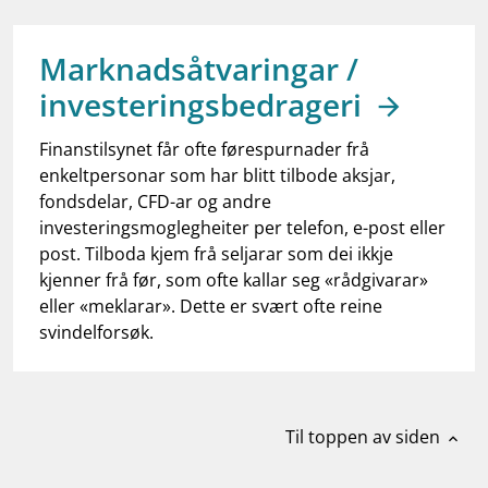
work_outline
Jobb hos oss
dashboard
Informasjon for investorer
Marknadsåtvaringar /
investeringsbedrageri
notifications_none
Abonner på nyhetsvarsel
Finanstilsynet får ofte førespurnader frå
enkeltpersonar som har blitt tilbode aksjar,
fondsdelar, CFD-ar og andre
investeringsmoglegheiter per telefon, e-post eller
post. Tilboda kjem frå seljarar som dei ikkje
kjenner frå før, som ofte kallar seg «rådgivarar»
eller «meklarar». Dette er svært ofte reine
svindelforsøk.
Til toppen av siden
expand_less