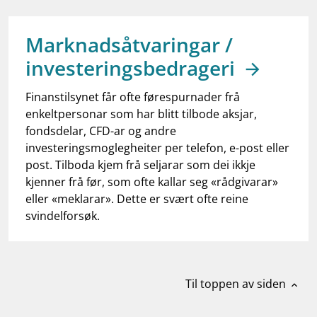
work_outline
Jobb hos oss
dashboard
Informasjon for investorer
Marknadsåtvaringar /
investeringsbedrageri
notifications_none
Abonner på nyhetsvarsel
Finanstilsynet får ofte førespurnader frå
enkeltpersonar som har blitt tilbode aksjar,
fondsdelar, CFD-ar og andre
investeringsmoglegheiter per telefon, e-post eller
post. Tilboda kjem frå seljarar som dei ikkje
kjenner frå før, som ofte kallar seg «rådgivarar»
eller «meklarar». Dette er svært ofte reine
svindelforsøk.
Til toppen av siden
expand_less