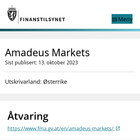
Gå til hovedinnhold
Gå til søkesiden
Meny
menu
Show this page in
Søk i
search
language
Amadeus Markets
English
nettstedet
English
English home page
Sist publisert: 13. oktober 2023
Tilsyn
Aktuelt
Utskrivarland: Østerrike
Finanstilsynets registre
Tema
supervisor_account
Forbrukerinformasjon
Åtvaring
business
Om Finanstilsynet
https://www.fma.gv.at/en/amadeus-markets/
mail_outline
Kontakt oss