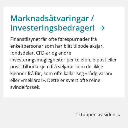
work_outline
Jobb hos oss
dashboard
Informasjon for investorer
Marknadsåtvaringar /
investeringsbedrageri
notifications_none
Abonner på nyhetsvarsel
Finanstilsynet får ofte førespurnader frå
enkeltpersonar som har blitt tilbode aksjar,
fondsdelar, CFD-ar og andre
investeringsmoglegheiter per telefon, e-post eller
post. Tilboda kjem frå seljarar som dei ikkje
kjenner frå før, som ofte kallar seg «rådgivarar»
eller «meklarar». Dette er svært ofte reine
svindelforsøk.
Til toppen av siden
expand_less