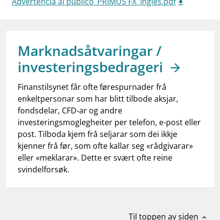
Advertencia al publico_PRIMUS FX_Ingles.pdf
work_outline
Jobb hos oss
dashboard
Informasjon for investorer
notifications_none
Marknadsåtvaringar /
Abonner på nyhetsvarsel
investeringsbedrageri
Finanstilsynet får ofte førespurnader frå
enkeltpersonar som har blitt tilbode aksjar,
fondsdelar, CFD-ar og andre
investeringsmoglegheiter per telefon, e-post eller
post. Tilboda kjem frå seljarar som dei ikkje
kjenner frå før, som ofte kallar seg «rådgivarar»
eller «meklarar». Dette er svært ofte reine
svindelforsøk.
Til toppen av siden
expand_less