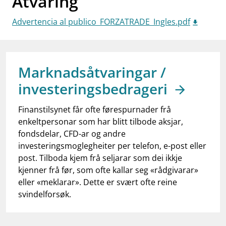
Åtvaring
work_outline
Jobb hos oss
Advertencia al publico_FORZATRADE_Ingles.pdf
dashboard
Informasjon for investorer
notifications_none
Abonner på nyhetsvarsel
Marknadsåtvaringar /
investeringsbedrageri
Finanstilsynet får ofte førespurnader frå
enkeltpersonar som har blitt tilbode aksjar,
fondsdelar, CFD-ar og andre
investeringsmoglegheiter per telefon, e-post eller
post. Tilboda kjem frå seljarar som dei ikkje
kjenner frå før, som ofte kallar seg «rådgivarar»
eller «meklarar». Dette er svært ofte reine
svindelforsøk.