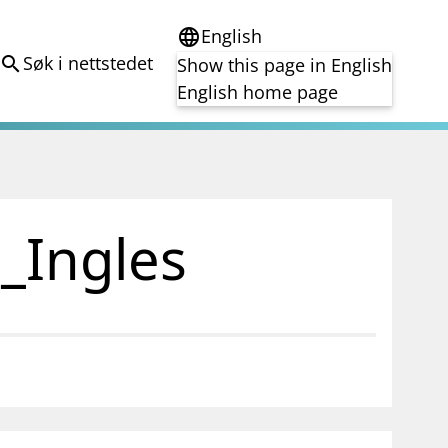
English
language
Søk i nettstedet
search
Show this page in English
English home page
e
Tema
Bærekraft
reg
DORA
_Ingles
Folkefinansiering
Kryptoeiendelsloven (MiCA)
Overtakelsestilbud
Alle tema
notifications_none
on for investorer
Abonner på nyhetsvarsel