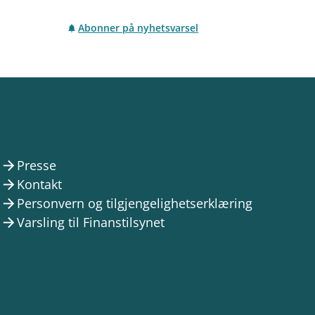
Abonner på nyhetsvarsel
Presse
arrow_forward
Kontakt
arrow_forward
Personvern og tilgjengelighetserklæring
arrow_forward
Varsling til Finanstilsynet
arrow_forward