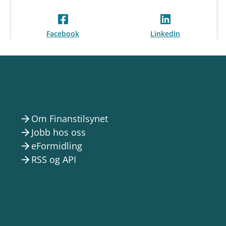
Facebook
LinkedIn
Om Finanstilsynet
arrow_forward
Jobb hos oss
arrow_forward
eFormidling
arrow_forward
RSS og API
arrow_forward