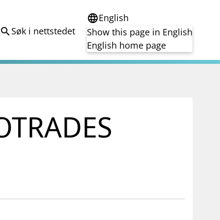
English
language
Søk i nettstedet
search
Show this page in English
English home page
e
Tema
Bærekraft
reg
DORA
ROTRADES
Folkefinansiering
Kryptoeiendelsloven (MiCA)
Overtakelsestilbud
Alle tema
notifications_none
on for investorer
Abonner på nyhetsvarsel