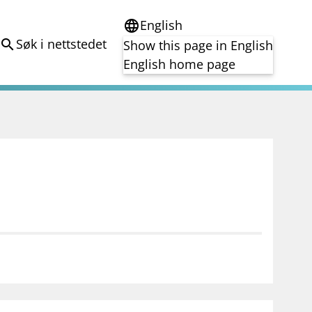
English
language
Søk i nettstedet
search
Show this page in English
English home page
e
Tema
Bærekraft
reg
DORA
Folkefinansiering
Kryptoeiendelsloven (MiCA)
Overtakelsestilbud
Alle tema
notifications_none
on for investorer
Abonner på nyhetsvarsel