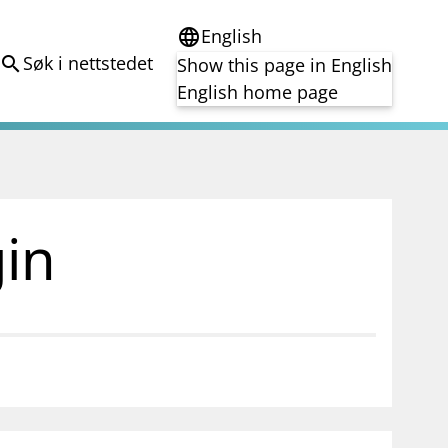
English
language
Søk i nettstedet
search
Show this page in English
English home page
e
Tema
Bærekraft
reg
DORA
in
Folkefinansiering
Kryptoeiendelsloven (MiCA)
Overtakelsestilbud
Alle tema
notifications_none
on for investorer
Abonner på nyhetsvarsel