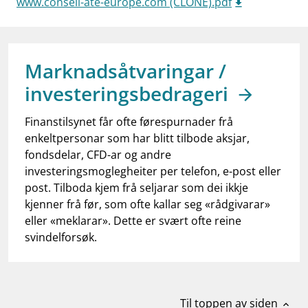
www.conseil-ate-europe.com (CLONE).pdf
work_outline
Jobb hos oss
dashboard
Informasjon for investorer
notifications_none
Marknadsåtvaringar /
Abonner på nyhetsvarsel
investeringsbedrageri
Finanstilsynet får ofte førespurnader frå
enkeltpersonar som har blitt tilbode aksjar,
fondsdelar, CFD-ar og andre
investeringsmoglegheiter per telefon, e-post eller
post. Tilboda kjem frå seljarar som dei ikkje
kjenner frå før, som ofte kallar seg «rådgivarar»
eller «meklarar». Dette er svært ofte reine
svindelforsøk.
Til toppen av siden
expand_less