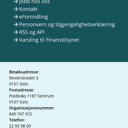
Jobb hos oss
arrow_forward
Kontakt
arrow_forward
eFormidling
arrow_forward
Personvern og tilgjengelighetserklæring
arrow_forward
RSS og API
arrow_forward
Varsling til Finanstilsynet
arrow_forward
Besøksadresse:
Revierstredet 3
0151 Oslo
Postadresse:
Postboks 1187 Sentrum
0107 Oslo
Organisasjonsnummer:
840 747 972
Telefon:
22 93 98 00