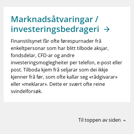
work_outline
Jobb hos oss
dashboard
Informasjon for investorer
Marknadsåtvaringar /
investeringsbedrageri
notifications_none
Abonner på nyhetsvarsel
Finanstilsynet får ofte førespurnader frå
enkeltpersonar som har blitt tilbode aksjar,
fondsdelar, CFD-ar og andre
investeringsmoglegheiter per telefon, e-post eller
post. Tilboda kjem frå seljarar som dei ikkje
kjenner frå før, som ofte kallar seg «rådgivarar»
eller «meklarar». Dette er svært ofte reine
svindelforsøk.
Til toppen av siden
expand_less