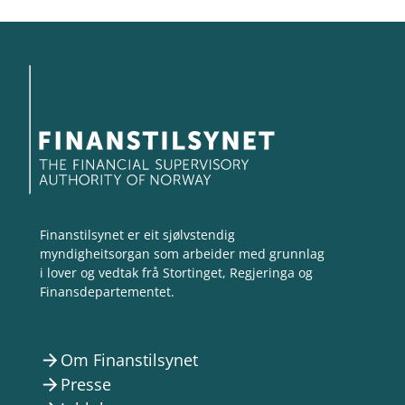
Finanstilsynet er eit sjølvstendig
myndigheitsorgan som arbeider med grunnlag
i lover og vedtak frå Stortinget, Regjeringa og
Finansdepartementet.
Om Finanstilsynet
arrow_forward
Presse
arrow_forward