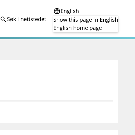
English
language
Søk i nettstedet
search
Show this page in English
English home page
e
Tema
Bærekraft
reg
DORA
Folkefinansiering
Kryptoeiendelsloven (MiCA)
Overtakelsestilbud
Alle tema
notifications_none
on for investorer
Abonner på nyhetsvarsel