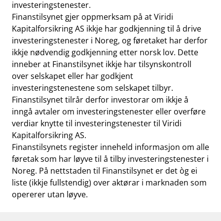
work_outline
investeringstenester.
Jobb hos oss
Finanstilsynet gjer oppmerksam på at Viridi
dashboard
Informasjon for investorer
Kapitalforsikring AS ikkje har godkjenning til å drive
investeringstenester i Noreg, og føretaket har derfor
notifications_none
Abonner på nyhetsvarsel
ikkje nødvendig godkjenning etter norsk lov. Dette
inneber at Finanstilsynet ikkje har tilsynskontroll
over selskapet eller har godkjent
investeringstenestene som selskapet tilbyr.
Finanstilsynet tilrår derfor investorar om ikkje å
inngå avtaler om investeringstenester eller overføre
verdiar knytte til investeringstenester til Viridi
Kapitalforsikring AS.
Finanstilsynets register inneheld informasjon om alle
føretak som har løyve til å tilby investeringstenester i
Noreg. På nettstaden til Finanstilsynet er det òg ei
liste (ikkje fullstendig) over aktørar i marknaden som
opererer utan løyve.