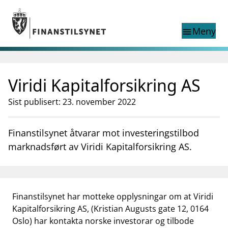
Gå til hovedinnhold
Gå til søkesiden
Meny
menu
Show this page in
Søk i
search
language
Viridi Kapitalforsikring AS
English
nettstedet
English
English home page
Sist publisert: 23. november 2022
Tilsyn
Aktuelt
Finanstilsynet åtvarar mot investeringstilbod
Finanstilsynets registre
marknadsført av Viridi Kapitalforsikring AS.
Tema
supervisor_account
Forbrukerinformasjon
business
Om Finanstilsynet
Finanstilsynet har motteke opplysningar om at Viridi
Kapitalforsikring AS, (Kristian Augusts gate 12, 0164
mail_outline
Kontakt oss
Oslo) har kontakta norske investorar og tilbode