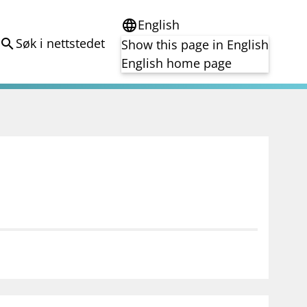
English
language
Søk i nettstedet
search
Show this page in English
English home page
e
Tema
Bærekraft
reg
DORA
Folkefinansiering
Kryptoeiendelsloven (MiCA)
Overtakelsestilbud
Alle tema
notifications_none
on for investorer
Abonner på nyhetsvarsel