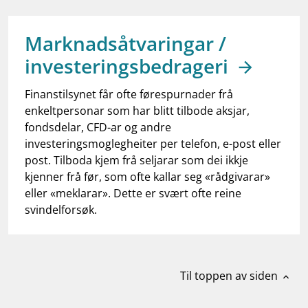
work_outline
Jobb hos oss
dashboard
Informasjon for investorer
Marknadsåtvaringar /
investeringsbedrageri
notifications_none
Abonner på nyhetsvarsel
Finanstilsynet får ofte førespurnader frå
enkeltpersonar som har blitt tilbode aksjar,
fondsdelar, CFD-ar og andre
investeringsmoglegheiter per telefon, e-post eller
post. Tilboda kjem frå seljarar som dei ikkje
kjenner frå før, som ofte kallar seg «rådgivarar»
eller «meklarar». Dette er svært ofte reine
svindelforsøk.
Til toppen av siden
expand_less