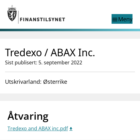
Gå til hovedinnhold
Gå til søkesiden
Meny
menu
Show this page in
Søk i
search
language
Tredexo / ABAX Inc.
English
nettstedet
English
English home page
Sist publisert: 5. september 2022
Tilsyn
Aktuelt
Utskrivarland: Østerrike
Finanstilsynets registre
Tema
supervisor_account
Forbrukerinformasjon
Åtvaring
business
Om Finanstilsynet
Tredexo and ABAX inc.pdf
mail_outline
Kontakt oss