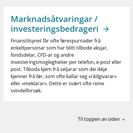
work_outline
Jobb hos oss
dashboard
Informasjon for investorer
Marknadsåtvaringar /
investeringsbedrageri
notifications_none
Abonner på nyhetsvarsel
Finanstilsynet får ofte førespurnader frå
enkeltpersonar som har blitt tilbode aksjar,
fondsdelar, CFD-ar og andre
investeringsmoglegheiter per telefon, e-post eller
post. Tilboda kjem frå seljarar som dei ikkje
kjenner frå før, som ofte kallar seg «rådgivarar»
eller «meklarar». Dette er svært ofte reine
svindelforsøk.
Til toppen av siden
expand_less