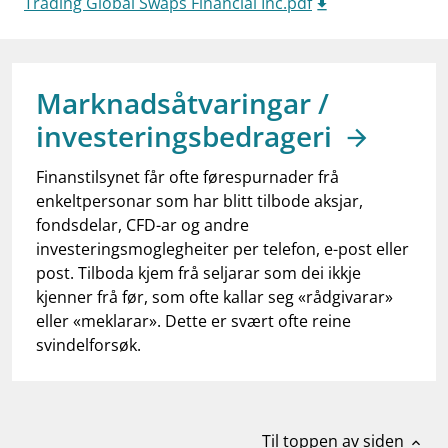
Trading Global Swaps Financial Inc.pdf
work_outline
Jobb hos oss
dashboard
Informasjon for investorer
notifications_none
Marknadsåtvaringar /
Abonner på nyhetsvarsel
investeringsbedrageri
Finanstilsynet får ofte førespurnader frå
enkeltpersonar som har blitt tilbode aksjar,
fondsdelar, CFD-ar og andre
investeringsmoglegheiter per telefon, e-post eller
post. Tilboda kjem frå seljarar som dei ikkje
kjenner frå før, som ofte kallar seg «rådgivarar»
eller «meklarar». Dette er svært ofte reine
svindelforsøk.
Til toppen av siden
expand_less