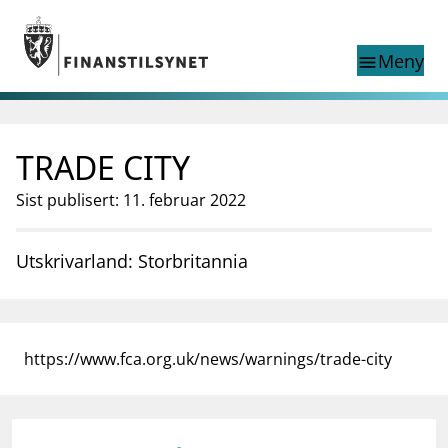
Gå til hovedinnhold
Gå til søkesiden
Meny
menu
Show this page in
Søk i
search
language
TRADE CITY
English
nettstedet
English
English home page
Sist publisert: 11. februar 2022
Tilsyn
Aktuelt
Utskrivarland: Storbritannia
Finanstilsynets registre
Tema
supervisor_account
Forbrukerinformasjon
https://www.fca.org.uk/news/warnings/trade-city
business
Om Finanstilsynet
mail_outline
Kontakt oss