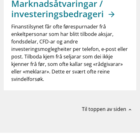
Marknadsåtvaringar /
work_outline
Jobb hos oss
investeringsbedrageri
dashboard
Informasjon for investorer
Finanstilsynet får ofte førespurnader frå
notifications_none
Abonner på nyhetsvarsel
enkeltpersonar som har blitt tilbode aksjar,
fondsdelar, CFD-ar og andre
investeringsmoglegheiter per telefon, e-post eller
post. Tilboda kjem frå seljarar som dei ikkje
kjenner frå før, som ofte kallar seg «rådgivarar»
eller «meklarar». Dette er svært ofte reine
svindelforsøk.
Til toppen av siden
expand_less