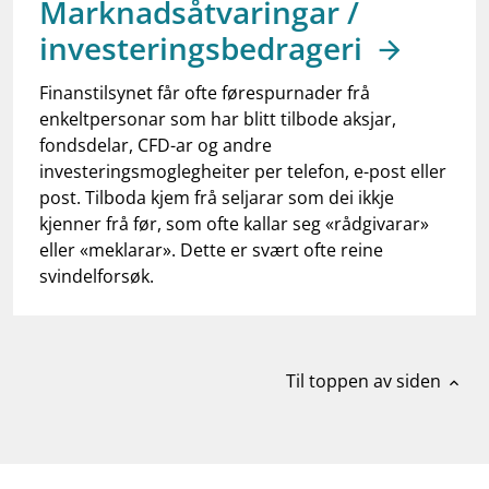
Marknadsåtvaringar /
work_outline
Jobb hos oss
investeringsbedrageri
dashboard
Informasjon for investorer
Finanstilsynet får ofte førespurnader frå
notifications_none
Abonner på nyhetsvarsel
enkeltpersonar som har blitt tilbode aksjar,
fondsdelar, CFD-ar og andre
investeringsmoglegheiter per telefon, e-post eller
post. Tilboda kjem frå seljarar som dei ikkje
kjenner frå før, som ofte kallar seg «rådgivarar»
eller «meklarar». Dette er svært ofte reine
svindelforsøk.
Til toppen av siden
expand_less