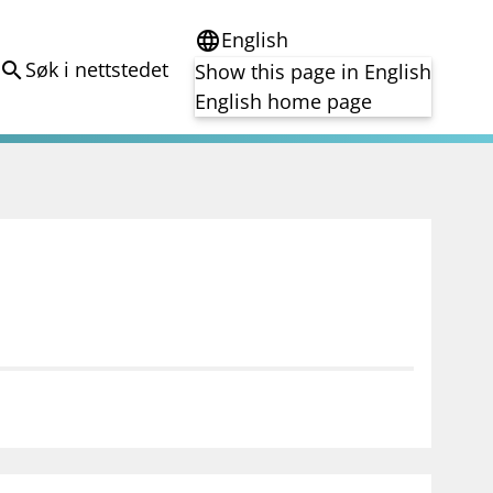
English
language
Søk i nettstedet
search
Show this page in English
English home page
e
Tema
Bærekraft
reg
DORA
Folkefinansiering
Kryptoeiendelsloven (MiCA)
Overtakelsestilbud
Alle tema
notifications_none
on for investorer
Abonner på nyhetsvarsel