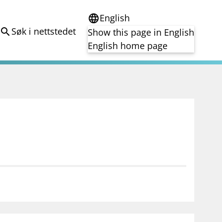
English
language
Søk i nettstedet
search
Show this page in English
English home page
e
Tema
Bærekraft
reg
DORA
Folkefinansiering
Kryptoeiendelsloven (MiCA)
Overtakelsestilbud
Alle tema
notifications_none
on for investorer
Abonner på nyhetsvarsel