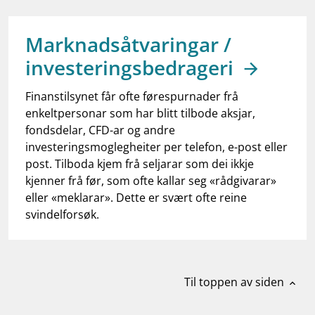
work_outline
Jobb hos oss
dashboard
Informasjon for investorer
Marknadsåtvaringar /
investeringsbedrageri
notifications_none
Abonner på nyhetsvarsel
Finanstilsynet får ofte førespurnader frå
enkeltpersonar som har blitt tilbode aksjar,
fondsdelar, CFD-ar og andre
investeringsmoglegheiter per telefon, e-post eller
post. Tilboda kjem frå seljarar som dei ikkje
kjenner frå før, som ofte kallar seg «rådgivarar»
eller «meklarar». Dette er svært ofte reine
svindelforsøk.
Til toppen av siden
expand_less