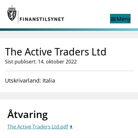
Gå til hovedinnhold
Gå til søkesiden
Meny
menu
Show this page in
Søk i
search
language
The Active Traders Ltd
English
nettstedet
English
English home page
Sist publisert: 14. oktober 2022
Tilsyn
Aktuelt
Utskrivarland: Italia
Finanstilsynets registre
Tema
supervisor_account
Forbrukerinformasjon
Åtvaring
business
Om Finanstilsynet
The Active Traders Ltd.pdf
mail_outline
Kontakt oss