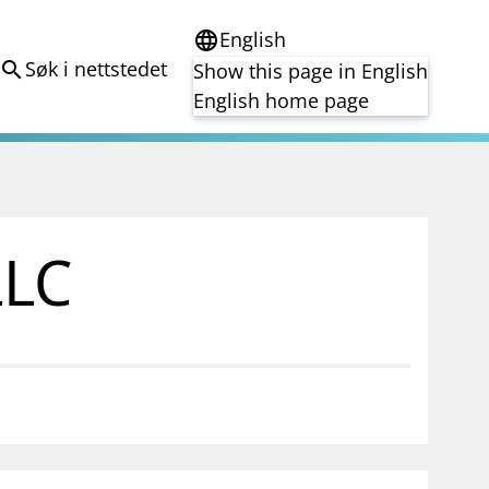
English
language
Søk i nettstedet
search
Show this page in English
English home page
e
Tema
Bærekraft
reg
DORA
LLC
Folkefinansiering
Kryptoeiendelsloven (MiCA)
Overtakelsestilbud
Alle tema
notifications_none
on for investorer
Abonner på nyhetsvarsel