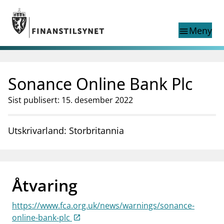
Gå til hovedinnhold
Gå til søkesiden
Meny
menu
Show this page in
Søk i
search
language
Sonance Online Bank Plc
English
nettstedet
English
English home page
Sist publisert: 15. desember 2022
Tilsyn
Aktuelt
Utskrivarland: Storbritannia
Finanstilsynets registre
Tema
supervisor_account
Forbrukerinformasjon
Åtvaring
business
Om Finanstilsynet
https://www.fca.org.uk/news/warnings/sonance-
mail_outline
Kontakt oss
online-bank-plc