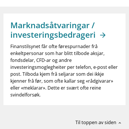
work_outline
Jobb hos oss
dashboard
Informasjon for investorer
Marknadsåtvaringar /
notifications_none
Abonner på nyhetsvarsel
investeringsbedrageri
Finanstilsynet får ofte førespurnader frå
enkeltpersonar som har blitt tilbode aksjar,
fondsdelar, CFD-ar og andre
investeringsmoglegheiter per telefon, e-post eller
post. Tilboda kjem frå seljarar som dei ikkje
kjenner frå før, som ofte kallar seg «rådgivarar»
eller «meklarar». Dette er svært ofte reine
svindelforsøk.
Til toppen av siden
expand_less