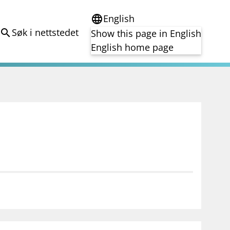
English
language
Søk i nettstedet
search
Show this page in English
English home page
e
Tema
Bærekraft
reg
DORA
Folkefinansiering
Kryptoeiendelsloven (MiCA)
Overtakelsestilbud
Alle tema
notifications_none
on for investorer
Abonner på nyhetsvarsel