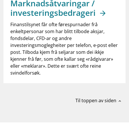
Marknadsåtvaringar /
work_outline
Jobb hos oss
investeringsbedrageri
dashboard
Informasjon for investorer
Finanstilsynet får ofte førespurnader frå
notifications_none
Abonner på nyhetsvarsel
enkeltpersonar som har blitt tilbode aksjar,
fondsdelar, CFD-ar og andre
investeringsmoglegheiter per telefon, e-post eller
post. Tilboda kjem frå seljarar som dei ikkje
kjenner frå før, som ofte kallar seg «rådgivarar»
eller «meklarar». Dette er svært ofte reine
svindelforsøk.
Til toppen av siden
expand_less