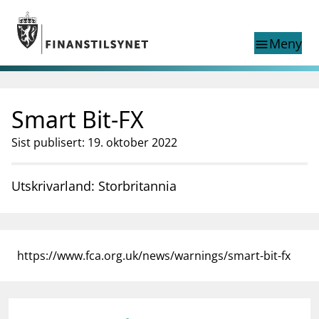
Gå til hovedinnhold
Gå til søkesiden
Meny
menu
Show this page in
Søk i
search
language
Smart Bit-FX
English
nettstedet
English
English home page
Sist publisert: 19. oktober 2022
Tilsyn
Aktuelt
Utskrivarland: Storbritannia
Finanstilsynets registre
Tema
supervisor_account
Forbrukerinformasjon
https://www.fca.org.uk/news/warnings/smart-bit-fx
business
Om Finanstilsynet
mail_outline
Kontakt oss