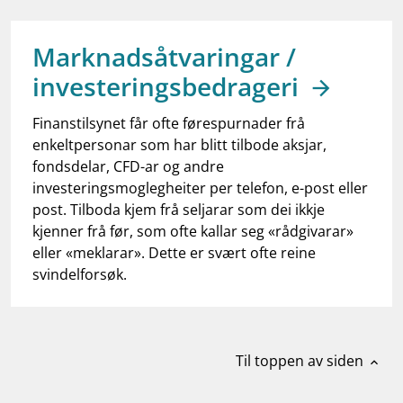
work_outline
Jobb hos oss
dashboard
Informasjon for investorer
Marknadsåtvaringar /
investeringsbedrageri
notifications_none
Abonner på nyhetsvarsel
Finanstilsynet får ofte førespurnader frå
enkeltpersonar som har blitt tilbode aksjar,
fondsdelar, CFD-ar og andre
investeringsmoglegheiter per telefon, e-post eller
post. Tilboda kjem frå seljarar som dei ikkje
kjenner frå før, som ofte kallar seg «rådgivarar»
eller «meklarar». Dette er svært ofte reine
svindelforsøk.
Til toppen av siden
expand_less