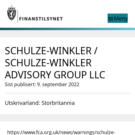
Gå til hovedinnhold
Gå til søkesiden
Meny
menu
Show this page in
Søk i
search
language
SCHULZE-WINKLER /
English
nettstedet
English
English home page
SCHULZE-WINKLER
Tilsyn
ADVISORY GROUP LLC
Aktuelt
Finanstilsynets registre
Sist publisert: 9. september 2022
Tema
supervisor_account
Forbrukerinformasjon
Utskrivarland: Storbritannia
business
Om Finanstilsynet
mail_outline
Kontakt oss
https://www.fca.org.uk/news/warnings/schulze-