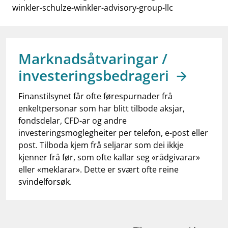
work_outline
Jobb hos oss
winkler-schulze-winkler-advisory-group-llc
dashboard
Informasjon for investorer
notifications_none
Abonner på nyhetsvarsel
Marknadsåtvaringar /
investeringsbedrageri
Finanstilsynet får ofte førespurnader frå
enkeltpersonar som har blitt tilbode aksjar,
fondsdelar, CFD-ar og andre
investeringsmoglegheiter per telefon, e-post eller
post. Tilboda kjem frå seljarar som dei ikkje
kjenner frå før, som ofte kallar seg «rådgivarar»
eller «meklarar». Dette er svært ofte reine
svindelforsøk.