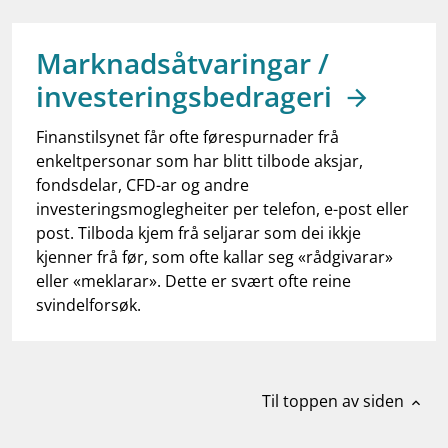
work_outline
Jobb hos oss
dashboard
Informasjon for investorer
Marknadsåtvaringar /
investeringsbedrageri
notifications_none
Abonner på nyhetsvarsel
Finanstilsynet får ofte førespurnader frå
enkeltpersonar som har blitt tilbode aksjar,
fondsdelar, CFD-ar og andre
investeringsmoglegheiter per telefon, e-post eller
post. Tilboda kjem frå seljarar som dei ikkje
kjenner frå før, som ofte kallar seg «rådgivarar»
eller «meklarar». Dette er svært ofte reine
svindelforsøk.
Til toppen av siden
expand_less