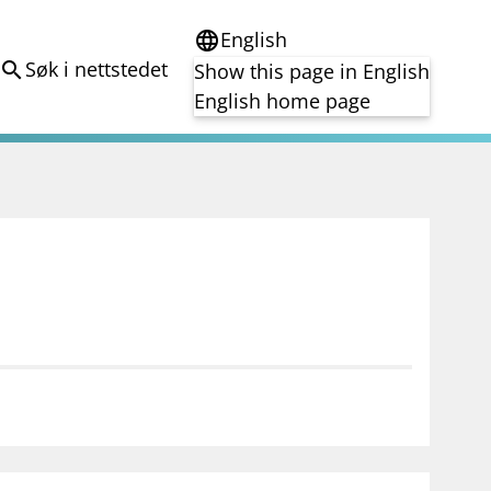
English
language
Søk i nettstedet
search
Show this page in English
English home page
e
Tema
Bærekraft
reg
DORA
Folkefinansiering
Kryptoeiendelsloven (MiCA)
Overtakelsestilbud
Alle tema
notifications_none
on for investorer
Abonner på nyhetsvarsel