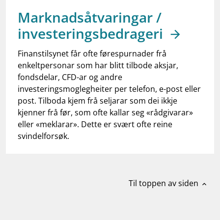
work_outline
Jobb hos oss
Marknadsåtvaringar /
dashboard
Informasjon for investorer
investeringsbedrageri
notifications_none
Abonner på nyhetsvarsel
Finanstilsynet får ofte førespurnader frå
enkeltpersonar som har blitt tilbode aksjar,
fondsdelar, CFD-ar og andre
investeringsmoglegheiter per telefon, e-post eller
post. Tilboda kjem frå seljarar som dei ikkje
kjenner frå før, som ofte kallar seg «rådgivarar»
eller «meklarar». Dette er svært ofte reine
svindelforsøk.
Til toppen av siden
expand_less