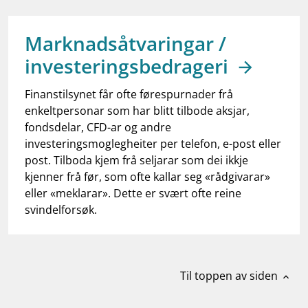
work_outline
Jobb hos oss
dashboard
Informasjon for investorer
Marknadsåtvaringar /
investeringsbedrageri
notifications_none
Abonner på nyhetsvarsel
Finanstilsynet får ofte førespurnader frå
enkeltpersonar som har blitt tilbode aksjar,
fondsdelar, CFD-ar og andre
investeringsmoglegheiter per telefon, e-post eller
post. Tilboda kjem frå seljarar som dei ikkje
kjenner frå før, som ofte kallar seg «rådgivarar»
eller «meklarar». Dette er svært ofte reine
svindelforsøk.
Til toppen av siden
expand_less