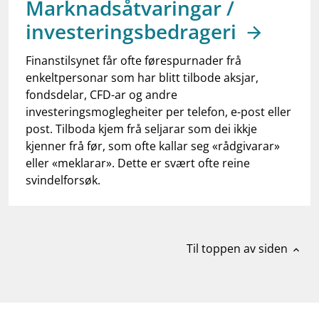
Marknadsåtvaringar /
work_outline
Jobb hos oss
investeringsbedrageri
dashboard
Informasjon for investorer
Finanstilsynet får ofte førespurnader frå
notifications_none
Abonner på nyhetsvarsel
enkeltpersonar som har blitt tilbode aksjar,
fondsdelar, CFD-ar og andre
investeringsmoglegheiter per telefon, e-post eller
post. Tilboda kjem frå seljarar som dei ikkje
kjenner frå før, som ofte kallar seg «rådgivarar»
eller «meklarar». Dette er svært ofte reine
svindelforsøk.
Til toppen av siden
expand_less