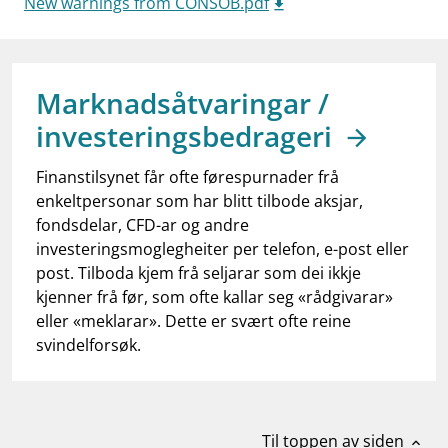
New warnings from CONSOB.pdf
work_outline
Jobb hos oss
dashboard
Informasjon for investorer
notifications_none
Marknadsåtvaringar /
Abonner på nyhetsvarsel
investeringsbedrageri
Finanstilsynet får ofte førespurnader frå
enkeltpersonar som har blitt tilbode aksjar,
fondsdelar, CFD-ar og andre
investeringsmoglegheiter per telefon, e-post eller
post. Tilboda kjem frå seljarar som dei ikkje
kjenner frå før, som ofte kallar seg «rådgivarar»
eller «meklarar». Dette er svært ofte reine
svindelforsøk.
Til toppen av siden
expand_less