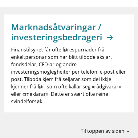
work_outline
Jobb hos oss
dashboard
Informasjon for investorer
Marknadsåtvaringar /
notifications_none
Abonner på nyhetsvarsel
investeringsbedrageri
Finanstilsynet får ofte førespurnader frå
enkeltpersonar som har blitt tilbode aksjar,
fondsdelar, CFD-ar og andre
investeringsmoglegheiter per telefon, e-post eller
post. Tilboda kjem frå seljarar som dei ikkje
kjenner frå før, som ofte kallar seg «rådgivarar»
eller «meklarar». Dette er svært ofte reine
svindelforsøk.
Til toppen av siden
expand_less