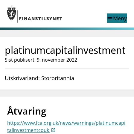
Gå til hovedinnhold
Gå til søkesiden
Meny
menu
Show this page in
Søk i
search
language
platinumcapitalinvestment
English
nettstedet
English
English home page
Sist publisert: 9. november 2022
Tilsyn
Aktuelt
Utskrivarland: Storbritannia
Finanstilsynets registre
Tema
supervisor_account
Forbrukerinformasjon
Åtvaring
business
Om Finanstilsynet
https://www.fca.org.uk/news/warnings/platinumcapi
mail_outline
Kontakt oss
talinvestmentcouk