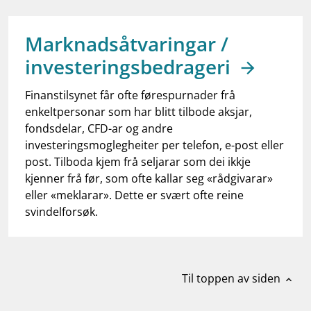
work_outline
Jobb hos oss
dashboard
Informasjon for investorer
Marknadsåtvaringar /
investeringsbedrageri
notifications_none
Abonner på nyhetsvarsel
Finanstilsynet får ofte førespurnader frå
enkeltpersonar som har blitt tilbode aksjar,
fondsdelar, CFD-ar og andre
investeringsmoglegheiter per telefon, e-post eller
post. Tilboda kjem frå seljarar som dei ikkje
kjenner frå før, som ofte kallar seg «rådgivarar»
eller «meklarar». Dette er svært ofte reine
svindelforsøk.
Til toppen av siden
expand_less